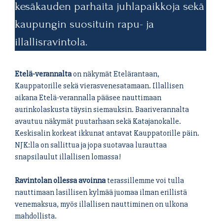
kesäkauden parhaita juhlapaikkoja sekä
kaupungin suosituin rapu- ja
illallisravintola.
Etelä-verannalta
on näkymät Etelärantaan,
Kauppatorille sekä vierasvenesatamaan. Illallisen
aikana Etelä-verannalla pääsee nauttimaan
aurinkolaskusta täysin siemauksin. Baariverannalta
avautuu näkymät puutarhaan sekä Katajanokalle.
Keskisalin korkeat ikkunat antavat Kauppatorille päin.
NJK:lla on sallittua ja jopa suotavaa lurauttaa
snapsilaulut illallisen lomassa!
Ravintolan ollessa avoinna
terassillemme voi tulla
nauttimaan lasillisen kylmää juomaa ilman erillistä
venemaksua, myös illallisen nauttiminen on ulkona
mahdollista.