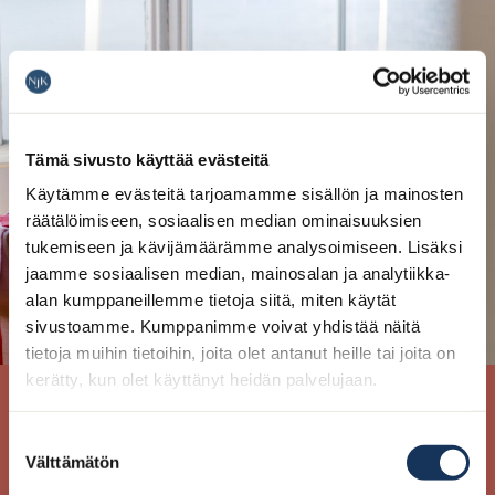
Tämä sivusto käyttää evästeitä
Käytämme evästeitä tarjoamamme sisällön ja mainosten
räätälöimiseen, sosiaalisen median ominaisuuksien
tukemiseen ja kävijämäärämme analysoimiseen. Lisäksi
jaamme sosiaalisen median, mainosalan ja analytiikka-
alan kumppaneillemme tietoja siitä, miten käytät
sivustoamme. Kumppanimme voivat yhdistää näitä
tietoja muihin tietoihin, joita olet antanut heille tai joita on
kerätty, kun olet käyttänyt heidän palvelujaan.
Kesän rapujuhlat varataan nyt. Tutustu
Suostumuksen
Välttämätön
menuihin ja varmista seurueellesi paikka
valinta