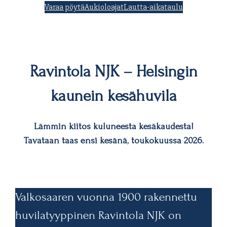
Varaa pöytä
Aukioloajat
Lautta-aikataulu
Ravintola NJK – Helsingin
kaunein kesähuvila
Lämmin kiitos kuluneesta kesäkaudesta!
Tavataan taas ensi kesänä, toukokuussa 2026.
Valkosaaren vuonna 1900 rakennettu
huvilatyyppinen Ravintola NJK on