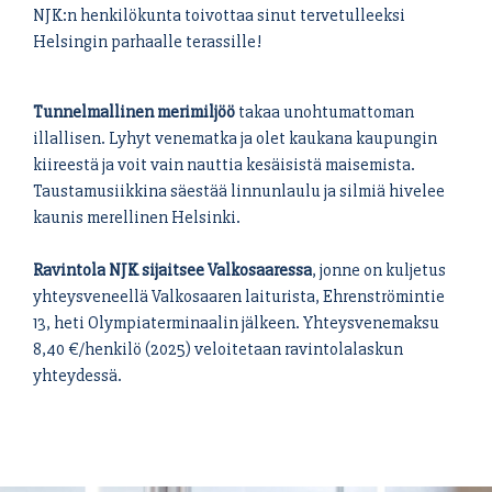
NJK:n henkilökunta toivottaa sinut tervetulleeksi
Helsingin parhaalle terassille!
Tunnelmallinen merimiljöö
takaa unohtumattoman
illallisen. Lyhyt venematka ja olet kaukana kaupungin
kiireestä ja voit vain nauttia kesäisistä maisemista.
Taustamusiikkina säestää linnunlaulu ja silmiä hivelee
kaunis merellinen Helsinki.
Ravintola NJK sijaitsee Valkosaaressa
, jonne on kuljetus
yhteysveneellä Valkosaaren laiturista, Ehrenströmintie
13, heti Olympiaterminaalin jälkeen. Yhteysvenemaksu
8,40 €/henkilö (2025) veloitetaan ravintolalaskun
yhteydessä.