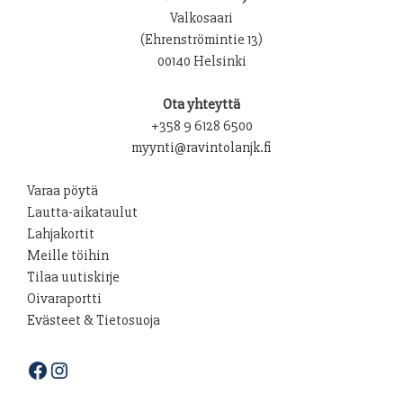
Valkosaari
(Ehrenströmintie 13)
00140 Helsinki
Ota yhteyttä
+358 9 6128 6500
myynti@ravintolanjk.fi
Varaa pöytä
Lautta-aikataulut
Lahjakortit
Meille töihin
Tilaa uutiskirje
Oivaraportti
Evästeet & Tietosuoja
Facebook
Instagram