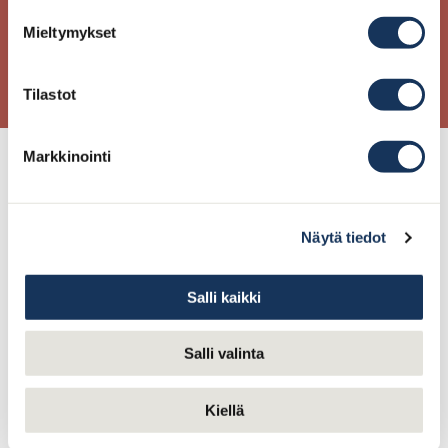
kaupungin suosituimmassa rapuravintolassa!
Mieltymykset
Menut ja varaukset
Tilastot
Markkinointi
Näytä tiedot
Salli kaikki
Salli valinta
Kiellä