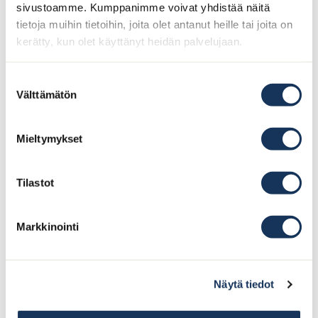
sivustoamme. Kumppanimme voivat yhdistää näitä
tietoja muihin tietoihin, joita olet antanut heille tai joita on
kerätty, kun olet käyttänyt heidän palvelujaan.
Suostumuksen
Välttämätön
valinta
Mieltymykset
Tilastot
Markkinointi
Sommarens kräftskivor bokas nu. Kolla
på menyerna och säkerställ din plats på
Näytä tiedot
stadens mest populära kräftrestaurang!