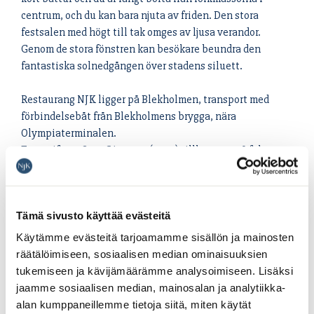
centrum, och du kan bara njuta av friden. Den stora
festsalen med högt till tak omges av ljusa verandor.
Genom de stora fönstren kan besökare beundra den
fantastiska solnedgången över stadens siluett.
Restaurang NJK ligger på Blekholmen, transport med
förbindelsebåt från Blekholmens brygga, nära
Olympiaterminalen.
En avgift om 8,40 €/person (2025) tillkommer på fakturan
för båttransporten. Det går dock bra att besöka terrassen
utan att betala för båtfärden.
Tämä sivusto käyttää evästeitä
Till Blekholmen år 1900 byggda villa-liknande restaurang
är en av de bästa festlokalerna under sommarsäsongen
Käytämme evästeitä tarjoamamme sisällön ja mainosten
och stadens mest populära kräft- och middagsrestaurang.
räätälöimiseen, sosiaalisen median ominaisuuksien
tukemiseen ja kävijämäärämme analysoimiseen. Lisäksi
jaamme sosiaalisen median, mainosalan ja analytiikka-
alan kumppaneillemme tietoja siitä, miten käytät