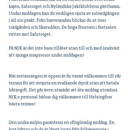
kajen, Salutorget och Nyländska Jaktklubbens gästhamn.
Under middagen kan du verkligen njuta av solnedgången
i all sin prakt. Från barverandan blickar du ut över
trädgården och Skatudden. De höga fönstren i festsalen
vetter mot Salutorget.
På NJK är det inte bara tillåtet utan till och med önskvärt
att sjunga snapsvisor under middagen!
När restaurangen är öppen är du varmt välkommen till vår
terrass för att avnjuta en svalkande dryck utan att betala
båtavgift. Det går även utmärkt att äta middag utomhus.
NJK:s personal hälsar dig välkommen till Helsingfors
bästa terrass!
Den unika miljön garanterar en oförglömlig middag. En
kort båttur och du är långt borta från folkmassorna i