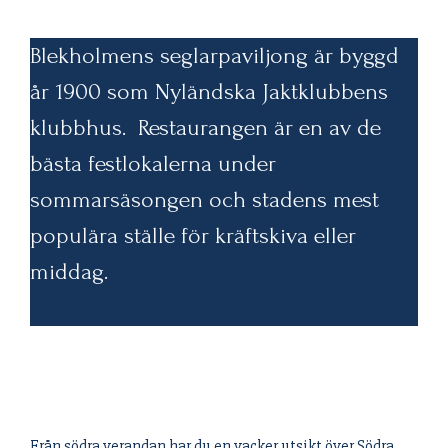
Blekholmens seglarpaviljong är byggd
år 1900 som Nyländska Jaktklubbens
klubbhus. Restaurangen är en av de
bästa festlokalerna under
sommarsäsongen och stadens mest
populära ställe för kräftskiva eller
middag.
Från södra verandan har du en vacker utsikt över Södra