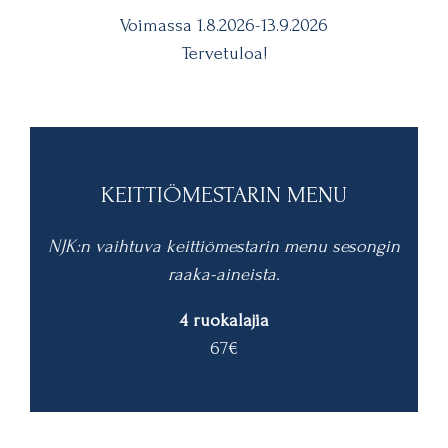
Voimassa 1.8.2026-13.9.2026
Tervetuloa!
KEITTIÖMESTARIN MENU
NJK:n vaihtuva keittiömestarin menu sesongin
raaka-aineista.
4 ruokalajia
67€