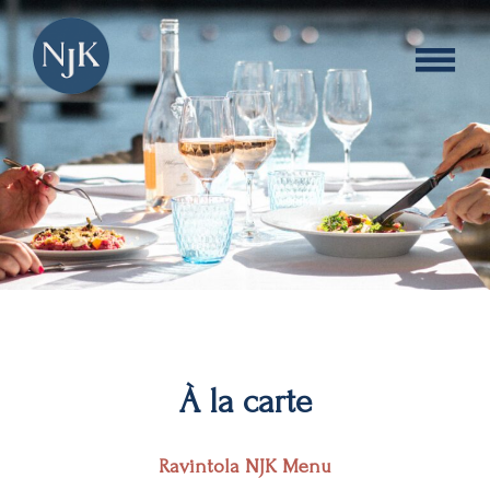
Skip
À
to
content
la
carte
À la carte
Ravintola NJK Menu