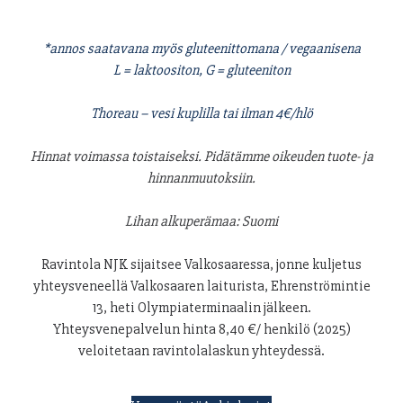
*annos saatavana myös gluteenittomana / vegaanisena
L = laktoositon, G = gluteeniton
Thoreau – vesi kuplilla tai ilman 4€/hlö
Hinnat voimassa toistaiseksi. Pidätämme oikeuden tuote- ja
hinnanmuutoksiin.
Lihan alkuperämaa: Suomi
Ravintola NJK sijaitsee Valkosaaressa, jonne kuljetus
yhteysveneellä Valkosaaren laiturista, Ehrenströmintie
13, heti Olympiaterminaalin jälkeen.
Yhteysvenepalvelun hinta 8,40 €/ henkilö (2025)
veloitetaan ravintolalaskun yhteydessä.