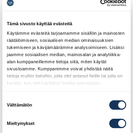
Tämä sivusto käyttää evästeitä
Käytämme evästeitä tarjoamamme sisällön ja mainosten
räätälöimiseen, sosiaalisen median ominaisuuksien
tukemiseen ja kävijämäärämme analysoimiseen. Lisäksi
jaamme sosiaalisen median, mainosalan ja analytiikka-
alan kumppaneillemme tietoja siitä, miten käytät
Pääruoat
sivustoamme. Kumppanimme voivat yhdistää näitä
tietoja muihin tietoihin, joita olet antanut heille tai joita on
NJK kesäkeitto
kerätty, kun olet käyttänyt heidän palvelujaan.
Savustettua lohta ja NJK ”kesäkeitto” (L, G)
31€
Suostumuksen
Välttämätön
valinta
Siika
Hiillostettua siika, kanttarellikermaa,kesäperunaa ja
mantelia (L,G)
Mieltymykset
34€