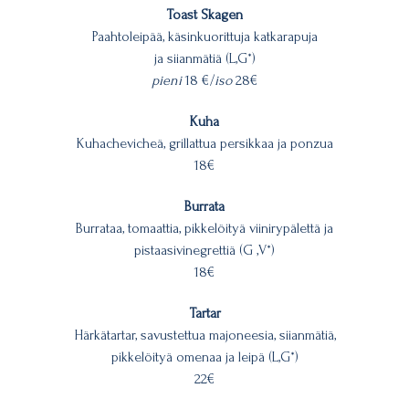
Toast Skagen
Paahtoleipää, käsinkuorittuja katkarapuja
ja siianmätiä (L,G*)
pieni
18 €/
iso
28€
Kuha
Kuhachevicheä, grillattua persikkaa ja ponzua
18€
Burrata
Burrataa, tomaattia, pikkelöityä viinirypälettä ja
pistaasivinegrettiä (G ,V*)
18€
Tartar
Härkätartar, savustettua majoneesia, siianmätiä,
pikkelöityä omenaa ja leipä (L,G*)
22€