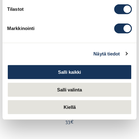
Tilastot
Naudan marmorifilee
Marmorifilettä, Café de Paris -voita, sydänsalaattia
Caesar-kastikkeella ja parmesaanilla (L, G)
Markkinointi
35€
Kasvis
Näytä tiedot
Risotto kauden kasviksista ”prima vera” ja 36
kuukautta kypsytettyä
parmesaania (L,G,V*)
Salli kaikki
28€
Salli valinta
Pytt Bellman
Bellmanin pannu kantarelleista ja pekonista
sekä uppomuna
Kiellä
(L,G)
33€