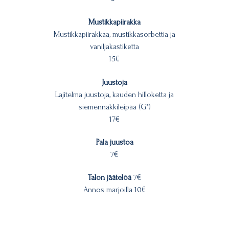
Mustikkapiirakka
Mustikkapiirakkaa, mustikkasorbettia ja
vaniljakastiketta
15€
Juustoja
Lajitelma juustoja, kauden hilloketta ja
siemennäkkileipää (G*)
17€
Pala juustoa
7€
Talon jäätelöä
7€
Annos marjoilla 10€