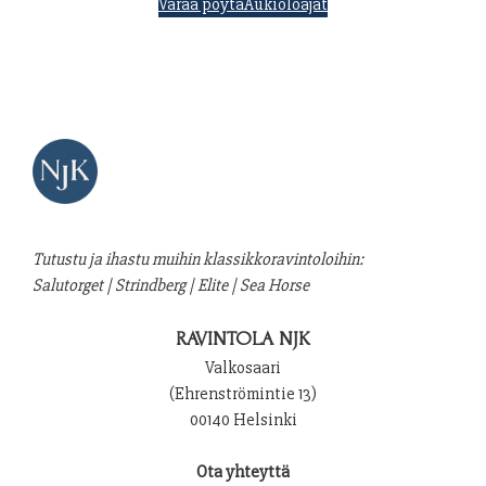
Varaa pöytä
Aukioloajat
Tutustu ja ihastu muihin klassikkoravintoloihin:
Salutorget
|
Strindberg
|
Elite
|
Sea Horse
RAVINTOLA NJK
Valkosaari
(Ehrenströmintie 13)
00140 Helsinki
Ota yhteyttä