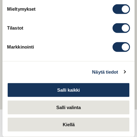
Mieltymykset
JÄLKIRUOKA – VALITSE 1
Tilastot
Suklaakakkua ja passionhedelmää (G)
Markkinointi
NJK ”mess” (L,G)
Näytä tiedot
Hääkakku
Hääkakku valitaan Konditoria Ph7:n valikoimasta
Salli kaikki
www.konditoriaph7.fi
.
Erikoiskakut eivät sisälly hintaan.
Salli valinta
KAHVI / TEE 5,00€ /HLÖ
Kiellä
THOREAU VESI 4,00€ /HLÖ