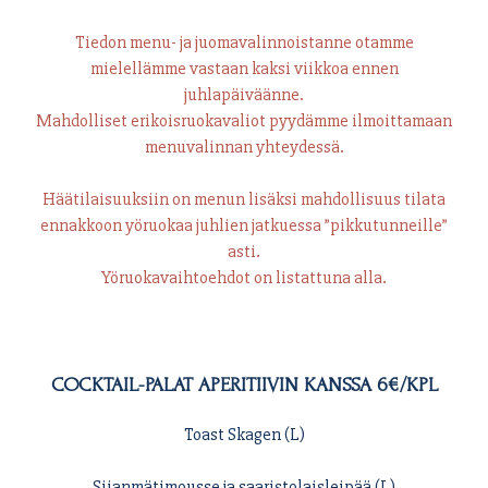
Tiedon menu- ja juomavalinnoistanne otamme
mielellämme vastaan kaksi viikkoa ennen
juhlapäiväänne.
Mahdolliset erikoisruokavaliot pyydämme ilmoittamaan
menuvalinnan yhteydessä.
Häätilaisuuksiin on menun lisäksi mahdollisuus tilata
ennakkoon yöruokaa juhlien jatkuessa ”pikkutunneille”
asti.
Yöruokavaihtoehdot on listattuna alla.
COCKTAIL-PALAT APERITIIVIN KANSSA 6€/KPL
Toast Skagen (L)
Siianmätimousse ja saaristolaisleipää (L)