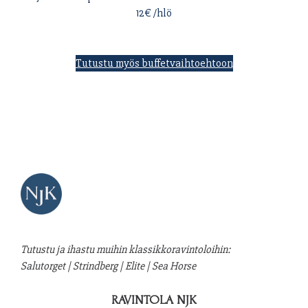
12€ /hlö
Tutustu myös buffetvaihtoehtoon
Tutustu ja ihastu muihin klassikkoravintoloihin:
Salutorget
|
Strindberg
|
Elite
|
Sea Horse
RAVINTOLA NJK