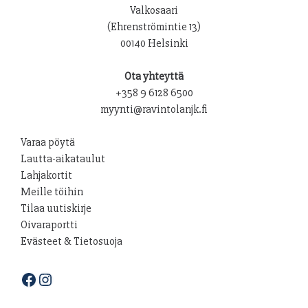
Valkosaari
(Ehrenströmintie 13)
00140 Helsinki
Ota yhteyttä
+358 9 6128 6500
myynti@ravintolanjk.fi
Varaa pöytä
Lautta-aikataulut
Lahjakortit
Meille töihin
Tilaa uutiskirje
Oivaraportti
Evästeet & Tietosuoja
Facebook
Instagram