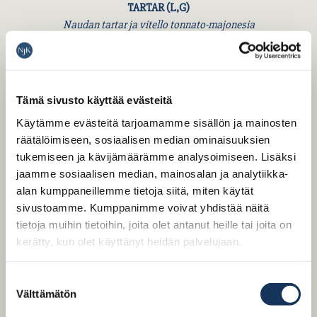
TARTAR (L,G)
Naudan tartar ja vitello tonnato-majonesia
KRONÄRTSKOCKA (L,G, pyydettäessä V)
Latva-artisokkaa, savustettua jugurttia ja gremolataa
Tämä sivusto käyttää evästeitä
Käytämme evästeitä tarjoamamme sisällön ja mainosten
VALITSE 1 PÄÄRUOKA – HINTA MÄÄRÄYTYY
räätälöimiseen, sosiaalisen median ominaisuuksien
PÄÄRUOAN MUKAAN
tukemiseen ja kävijämäärämme analysoimiseen. Lisäksi
jaamme sosiaalisen median, mainosalan ja analytiikka-
SIK 71€/ person / henkilö
alan kumppaneillemme tietoja siitä, miten käytät
Hiillostettua siikaa, tilliperunapyrettä ja dashi-voikastike
sivustoamme. Kumppanimme voivat yhdistää näitä
tietoja muihin tietoihin, joita olet antanut heille tai joita on
NÖT (L,G) 76€/ person /henkilö
kerätty, kun olet käyttänyt heidän palvelujaan.
Naudan sisäfilee pihvi, sitruunaperunaa ja Bordelaise-
kastiketta
Suostumuksen
GRÖNA (VEGAN) 62€ / person / henkilö
Välttämätön
valinta
Gnocceja, belugalinssejä ja arrabiatakastiketta