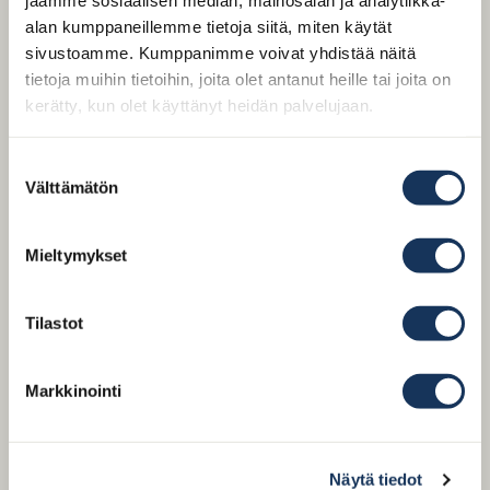
jaamme sosiaalisen median, mainosalan ja analytiikka-
NÖT (L,G) 76€/ person /henkilö
alan kumppaneillemme tietoja siitä, miten käytät
Naudan sisäfilee pihvi, sitruunaperunaa ja Bordelaise-
sivustoamme. Kumppanimme voivat yhdistää näitä
kastiketta
tietoja muihin tietoihin, joita olet antanut heille tai joita on
kerätty, kun olet käyttänyt heidän palvelujaan.
GRÖNA (VEGAN) 62€ / person / henkilö
Gnocceja, belugalinssejä ja arrabiatakastiketta
Suostumuksen
Välttämätön
valinta
JÄLKIRUOKA – VALITSE 1
Mieltymykset
Suklaakakkua ja passionhedelmää (G)
Tilastot
tai
NJK ”mess” (L,G)
Markkinointi
Näytä tiedot
Kahvi / Tee 5€