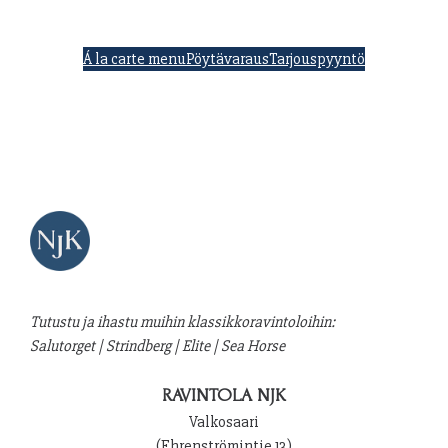
Á la carte menu
Pöytävaraus
Tarjouspyyntö
Tutustu ja ihastu muihin klassikkoravintoloihin:
Salutorget
|
Strindberg
|
Elite
|
Sea Horse
RAVINTOLA NJK
Valkosaari
(Ehrenströmintie 13)