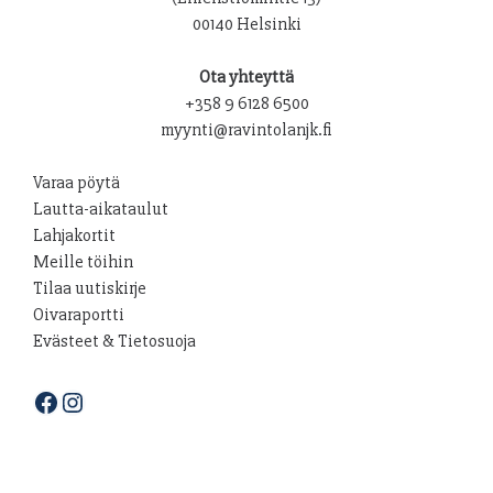
00140 Helsinki
Ota yhteyttä
+358 9 6128 6500
myynti@ravintolanjk.fi
Varaa pöytä
Lautta-aikataulut
Lahjakortit
Meille töihin
Tilaa uutiskirje
Oivaraportti
Evästeet & Tietosuoja
Facebook
Instagram