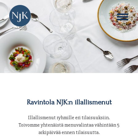
Skip
Illallismenut
to
content
Ravintola NJK:n illallismenut
Illallismenut ryhmille eri tilaisuuksiin.
Toivomme yhtenäistä menuvalintaa vähintään 5
arkipäivää ennen tilaisuutta.