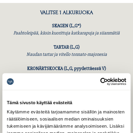
VALITSE 1 ALKURUOKA
SKAGEN (L,G*)
Paahtoleipää, käsin kuorittuja katkarapuja ja siianmätiä
TARTAR (L,G)
Naudan tartar ja vitello tonnato-majonesia
KRONÄRTSKOCKA (L,G, pyydettäessä V)
Latva-artisokkaa, savustettua jugurttia ja gremolataa
VALITSE 1 PÄÄRUOKA – HINTA MÄÄRÄYTYY
Tämä sivusto käyttää evästeitä
PÄÄRUOAN MUKAAN
Käytämme evästeitä tarjoamamme sisällön ja mainosten
SIK 71€/ person / henkilö
räätälöimiseen, sosiaalisen median ominaisuuksien
Hiillostettua siikaa, tilliperunapyrettä ja dashi-voikastike
tukemiseen ja kävijämäärämme analysoimiseen. Lisäksi