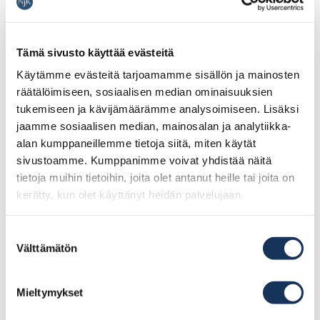
MON-LÖR
09:00 första turen
Tämä sivusto käyttää evästeitä
09:00 -> med 30 min mellanrum
Käytämme evästeitä tarjoamamme sisällön ja mainosten
16:00 -> med 20 min mellanrum
räätälöimiseen, sosiaalisen median ominaisuuksien
23:55 sista turen
tukemiseen ja kävijämäärämme analysoimiseen. Lisäksi
jaamme sosiaalisen median, mainosalan ja analytiikka-
B
åtfärden
alan kumppaneillemme tietoja siitä, miten käytät
sivustoamme. Kumppanimme voivat yhdistää näitä
Båtfärdens pris 8,40 € (2025) läggs till restaurangnotan
tietoja muihin tietoihin, joita olet antanut heille tai joita on
kerätty, kun olet käyttänyt heidän palvelujaan.
Tidtabellsavvikelser för förbindelsebåten
Suostumuksen
Söndagar och helgdagar kl. 9-22, med 30 minuters
Välttämätön
valinta
mellanrum
Mieltymykset
Boka bord
Kontakt