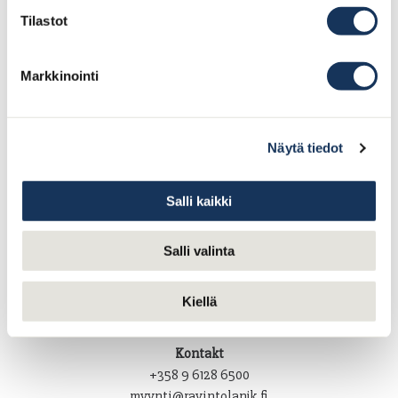
Tilastot
Markkinointi
Näytä tiedot
Salli kaikki
RESTAURANG NJK
Salli valinta
Blekholmen
(Ehrenströmsväg 13)
Kiellä
00140 Helsingfors
Kontakt
+358 9 6128 6500
myynti@ravintolanjk.fi