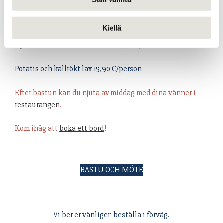
NJKs Caesar-sallad 10,90 €/person
Kiellä
NJKs Caesar-sallad med höna 12,00 €/person
Potatis och kallrökt lax 15,90 €/person
Efter bastun kan du njuta av middag med dina vänner i
restaurangen
.
Kom ihåg att
boka ett bord
!
BASTU OCH MÖTE
Vi ber er vänligen beställa i förväg.