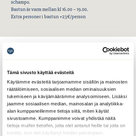
schampo.
Bastun är varm mellan kl 16.00 – 19.00.
Extra personer i bastun +23€/person
Bastu paket Basic 860€
Tämä sivusto käyttää evästeitä
Innehåller: En uppvärmd badbalja, handdukar samt
Käytämme evästeitä tarjoamamme sisällön ja mainosten
duschtvål och schampo.
räätälöimiseen, sosiaalisen median ominaisuuksien
Bastun är varm mellan kl 16.00 – 19.00.
tukemiseen ja kävijämäärämme analysoimiseen. Lisäksi
Extra personer i bastun +23€/person
jaamme sosiaalisen median, mainosalan ja analytiikka-
alan kumppaneillemme tietoja siitä, miten käytät
Aura 0,33l 24plo or Hartwall long drink 0,33l 24plo, Soft
sivustoamme. Kumppanimme voivat yhdistää näitä
drink 0,33l 12plo
tietoja muihin tietoihin, joita olet antanut heille tai joita on
kerätty, kun olet käyttänyt heidän palvelujaan.